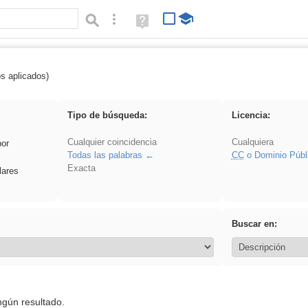
Búsqueda avanzada
Ayuda
(en
ventana
nueva)
os aplicados)
falsa
Tipo de búsqueda:
Licencia:
Cualquier coincidencia
Cualquiera
por
Todas las palabras
CC
o Dominio Públ
Exacta
lares
Buscar en:
ngún resultado.