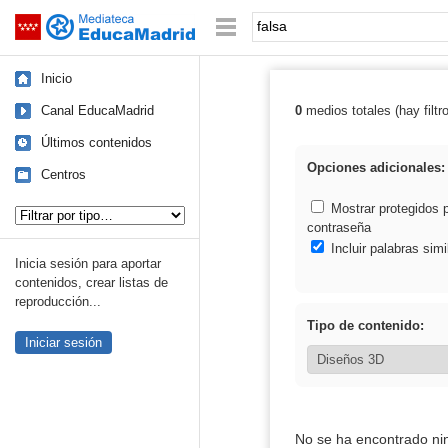
Mediateca de EducaMadrid
Saltar navegación
Palabra o frase:
Inicio
Canal EducaMadrid
0
medios totales (hay filtr
Resultados de: 
Últimos contenidos
Opciones adicionales:
Centros
Tipo de contenido:
Mostrar protegidos 
contraseña
Incluir palabras simi
Inicia sesión para aportar
contenidos, crear listas de
reproducción...
Tipo de contenido:
Iniciar sesión
No se ha encontrado ni