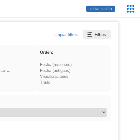
Servic
Iniciar sesión
Educa
Limpiar filtros
Filtros
Orden:
Fecha (recientes)
ico
Fecha (antiguos)
Visualizaciones
Título