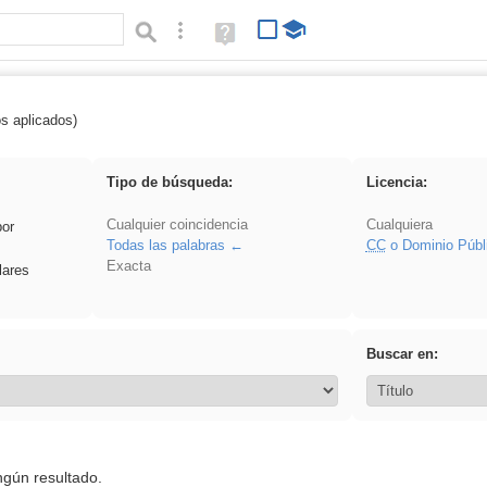
Búsqueda avanzada
Ayuda
(en
ventana
nueva)
os aplicados)
falsa
Tipo de búsqueda:
Licencia:
Cualquier coincidencia
Cualquiera
por
Todas las palabras
CC
o Dominio Públ
Exacta
lares
Buscar en:
ngún resultado.