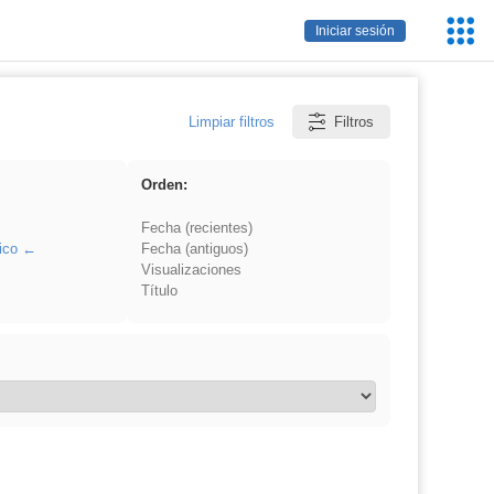
Servic
Iniciar sesión
Educa
Limpiar filtros
Filtros
Orden:
Fecha (recientes)
ico
Fecha (antiguos)
Visualizaciones
Título