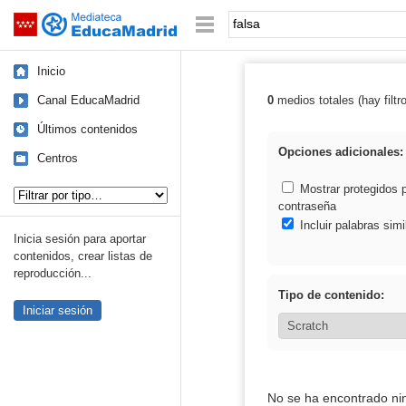
Mediateca de EducaMadrid
Saltar navegación
Palabra o frase:
Inicio
Canal EducaMadrid
0
medios totales (hay filtr
Resultados de: 
Últimos contenidos
Opciones adicionales:
Centros
Tipo de contenido:
Mostrar protegidos 
contraseña
Incluir palabras simi
Inicia sesión para aportar
contenidos, crear listas de
reproducción...
Tipo de contenido:
Iniciar sesión
No se ha encontrado ni