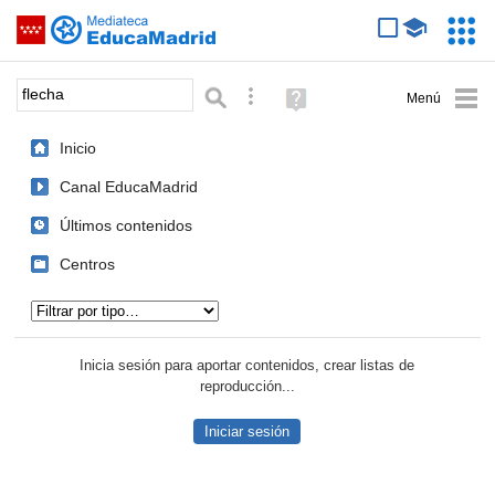
Mediateca de EducaMadrid
Saltar navegación
Servic
Educa
Palabra o frase:
Búsqueda avanzada
Ayuda
(en
ventana
Inicio
nueva)
Canal EducaMadrid
Últimos contenidos
Centros
Tipo de contenido:
Inicia sesión para aportar contenidos, crear listas de
reproducción...
Iniciar sesión