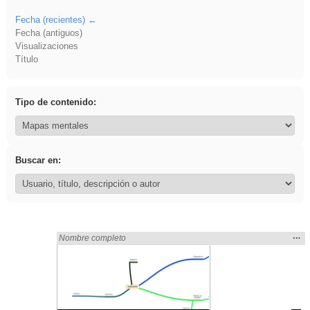
Fecha (recientes)
Fecha (antiguos)
Visualizaciones
Título
Tipo de contenido:
Buscar en:
Mos
…
Encontrado «flecha» en:
Nombre completo
la
ubic
de l
bús