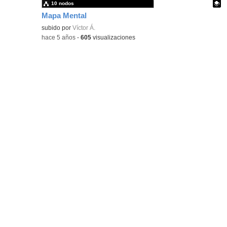
10 nodos
Mapa Mental
Contenido educativo.
subido por
Víctor Á.
-
hace 5 años
-
605
visualizaciones