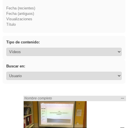
Fecha (recientes)
Fecha (antiguos)
Visualizaciones
Título
Tipo de contenido:
Buscar en:
Mos
…
Encontrado «flecha» en:
Nombre completo
la
ubic
de l
bús