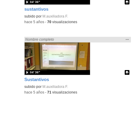
04′ 36″
sustantivos
Contenido educativo.
subido por
M.auxiliadora F.
-
hace 5 años
-
70
visualizaciones
Mos
…
Encontrado «flecha» en:
Nombre completo
la
ubic
de l
bús
04′ 36″
Sustantivos
Contenido educativo.
subido por
M.auxiliadora F.
-
hace 5 años
-
71
visualizaciones