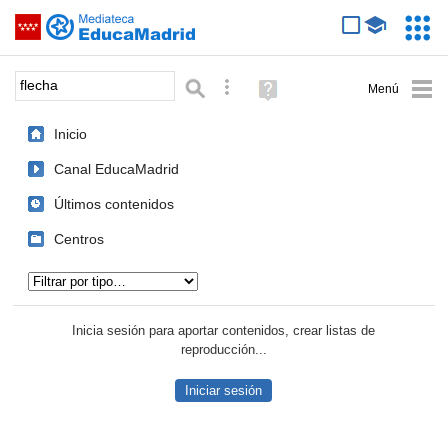
Mediateca de EducaMadrid
Saltar navegación
Servic
Educa
Palabra o frase:
Búsqueda avanzada
Ayuda
(en
ventana
Inicio
nueva)
Canal EducaMadrid
Últimos contenidos
Centros
Tipo de contenido:
Inicia sesión para aportar contenidos, crear listas de
reproducción...
Iniciar sesión