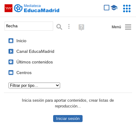
Mediateca de EducaMadrid
Saltar navegación
Servic
Educa
Palabra o frase:
Búsqueda avanzada
Ayuda
(en
ventana
Inicio
nueva)
Canal EducaMadrid
Últimos contenidos
Centros
Tipo de contenido:
Inicia sesión para aportar contenidos, crear listas de
reproducción...
Iniciar sesión