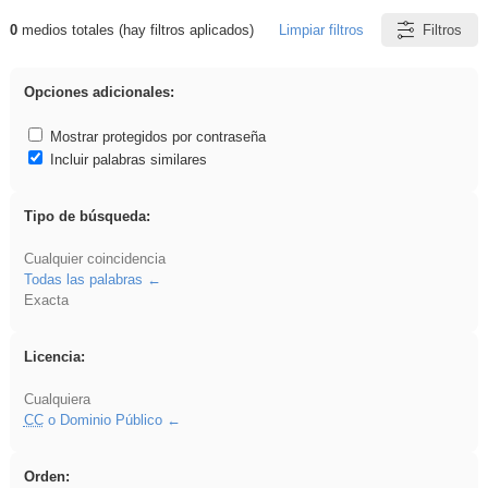
0
medios totales (hay filtros aplicados)
Limpiar filtros
Filtros
Resultados de: flecha
Opciones adicionales:
Mostrar protegidos por contraseña
Incluir palabras similares
Tipo de búsqueda:
Cualquier coincidencia
Todas las palabras
Exacta
Licencia:
Cualquiera
CC
o Dominio Público
Orden: