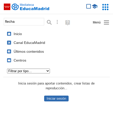
Mediateca de EducaMadrid
Saltar navegación
Servic
Educa
Palabra o frase:
Búsqueda avanzada
Ayuda
(en
ventana
Inicio
nueva)
Canal EducaMadrid
Últimos contenidos
Centros
Tipo de contenido:
Inicia sesión para aportar contenidos, crear listas de
reproducción...
Iniciar sesión