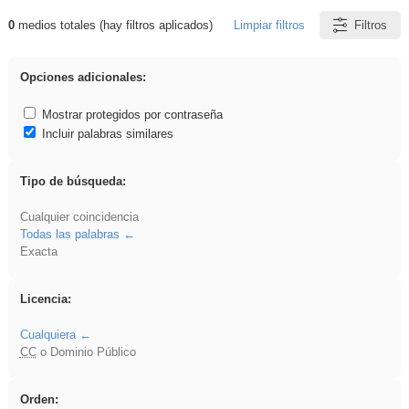
0
medios totales (hay filtros aplicados)
Limpiar filtros
Filtros
Resultados de: flecha
Opciones adicionales:
Mostrar protegidos por contraseña
Incluir palabras similares
Tipo de búsqueda:
Cualquier coincidencia
Todas las palabras
Exacta
Licencia:
Cualquiera
CC
o Dominio Público
Orden: