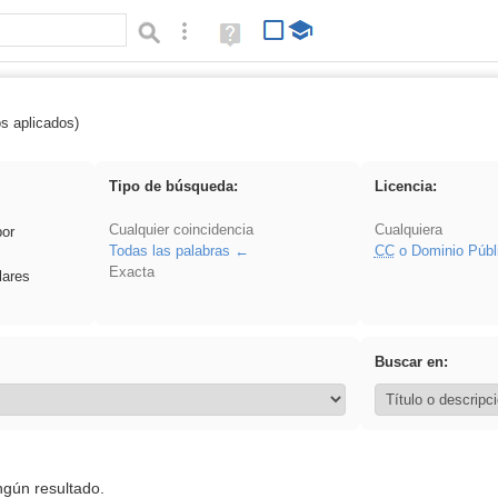
Búsqueda avanzada
Ayuda
(en
ventana
nueva)
os aplicados)
flecha
Tipo de búsqueda:
Licencia:
Cualquier coincidencia
Cualquiera
por
Todas las palabras
CC
o Dominio Públ
Exacta
lares
Buscar en:
ngún resultado.