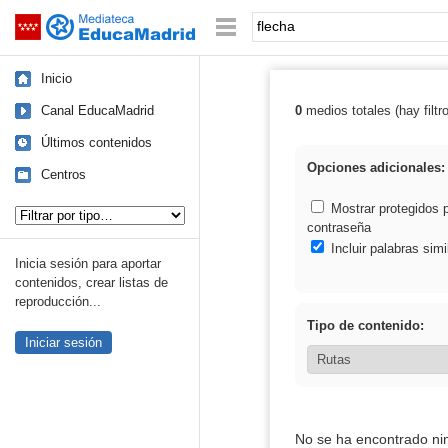
Mediateca de EducaMadrid
Saltar navegación
Palabra o frase:
Inicio
Canal EducaMadrid
0
medios totales (hay filtr
Resultados de: 
Últimos contenidos
Opciones adicionales:
Centros
Tipo de contenido:
Mostrar protegidos 
contraseña
Incluir palabras simi
Inicia sesión para aportar
contenidos, crear listas de
reproducción...
Tipo de contenido:
Iniciar sesión
No se ha encontrado ni