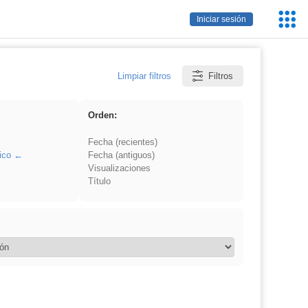
Servic
Iniciar sesión
Educa
Limpiar filtros
Filtros
Orden:
Fecha (recientes)
ico
Fecha (antiguos)
Visualizaciones
Título