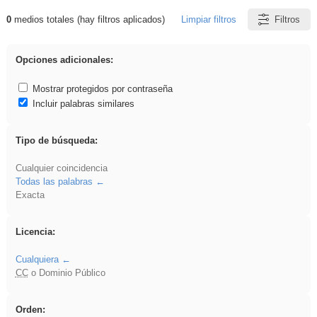
0
medios totales (hay filtros aplicados)
Limpiar filtros
Filtros
Resultados de: flecha
Opciones adicionales:
Mostrar protegidos por contraseña
Incluir palabras similares
Tipo de búsqueda:
Cualquier coincidencia
Todas las palabras
Exacta
Licencia:
Cualquiera
CC
o Dominio Público
Orden: