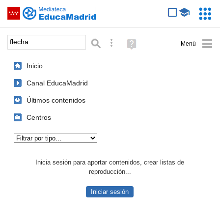
Mediateca de EducaMadrid
Saltar navegación
Servic
Educa
Palabra o frase:
Búsqueda avanzada
Ayuda
(en
ventana
Inicio
nueva)
Canal EducaMadrid
Últimos contenidos
Centros
Tipo de contenido:
Inicia sesión para aportar contenidos, crear listas de
reproducción...
Iniciar sesión