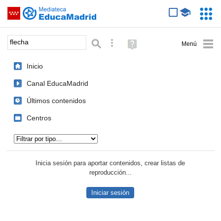
Mediateca de EducaMadrid
Saltar navegación
Servic
Educa
Palabra o frase:
Búsqueda avanzada
Ayuda
(en
ventana
Inicio
nueva)
Canal EducaMadrid
Últimos contenidos
Centros
Tipo de contenido:
Inicia sesión para aportar contenidos, crear listas de
reproducción...
Iniciar sesión