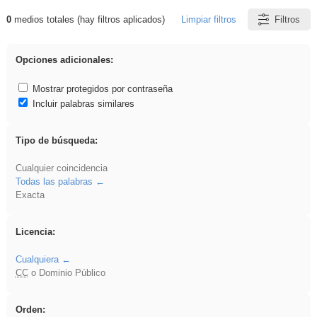
0
medios totales (hay filtros aplicados)
Limpiar filtros
Filtros
Resultados de: flecha
Opciones adicionales:
Mostrar protegidos por contraseña
Incluir palabras similares
Tipo de búsqueda:
Cualquier coincidencia
Todas las palabras
Exacta
Licencia:
Cualquiera
CC
o Dominio Público
Orden: