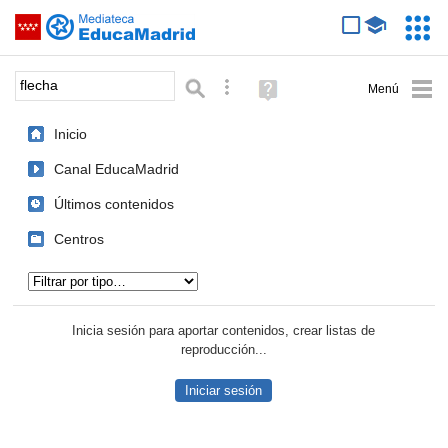
Mediateca de EducaMadrid
Saltar navegación
Servic
Educa
Palabra o frase:
Búsqueda avanzada
Ayuda
(en
ventana
Inicio
nueva)
Canal EducaMadrid
Últimos contenidos
Centros
Tipo de contenido:
Inicia sesión para aportar contenidos, crear listas de
reproducción...
Iniciar sesión