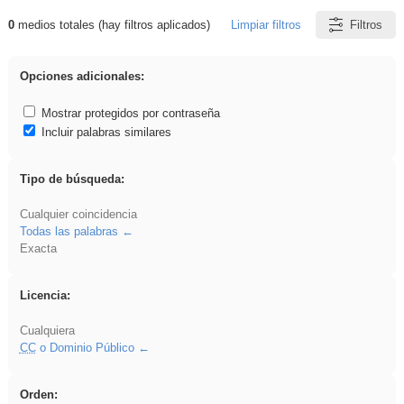
0
medios totales (hay filtros aplicados)
Limpiar filtros
Filtros
Resultados de: flecha
Opciones adicionales:
Mostrar protegidos por contraseña
Incluir palabras similares
Tipo de búsqueda:
Cualquier coincidencia
Todas las palabras
Exacta
Licencia:
Cualquiera
CC
o Dominio Público
Orden: