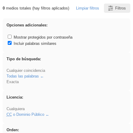
0
medios totales (hay filtros aplicados)
Limpiar filtros
Filtros
Resultados de: flecha
Opciones adicionales:
Mostrar protegidos por contraseña
Incluir palabras similares
Tipo de búsqueda:
Cualquier coincidencia
Todas las palabras
Exacta
Licencia:
Cualquiera
CC
o Dominio Público
Orden: