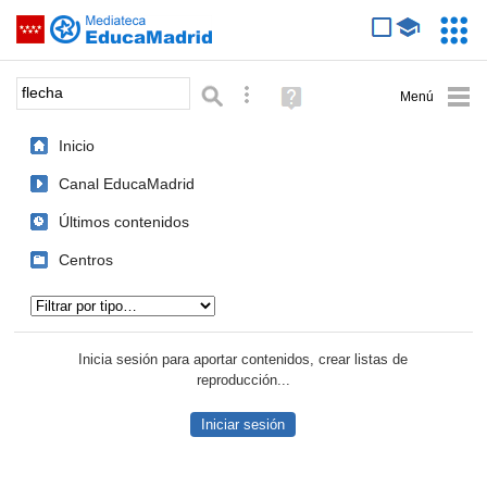
Mediateca de EducaMadrid
Saltar navegación
Servic
Educa
Palabra o frase:
Búsqueda avanzada
Ayuda
(en
ventana
Inicio
nueva)
Canal EducaMadrid
Últimos contenidos
Centros
Tipo de contenido:
Inicia sesión para aportar contenidos, crear listas de
reproducción...
Iniciar sesión