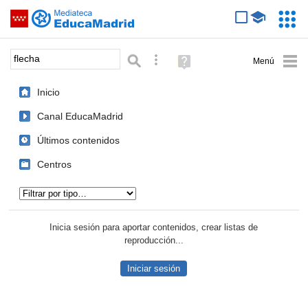
Mediateca de EducaMadrid
Saltar navegación
Servic
Educa
Palabra o frase:
Búsqueda avanzada
Ayuda
(en
ventana
Inicio
nueva)
Canal EducaMadrid
Últimos contenidos
Centros
Tipo de contenido:
Inicia sesión para aportar contenidos, crear listas de
reproducción...
Iniciar sesión