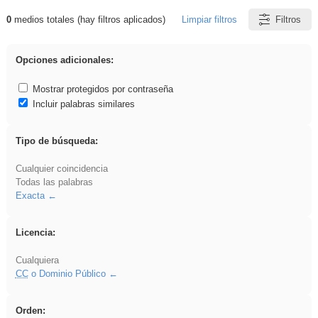
0
medios totales (hay filtros aplicados)
Limpiar filtros
Filtros
Resultados de: flecha
Opciones adicionales:
Mostrar protegidos por contraseña
Incluir palabras similares
Tipo de búsqueda:
Cualquier coincidencia
Todas las palabras
Exacta
Licencia:
Cualquiera
CC
o Dominio Público
Orden: