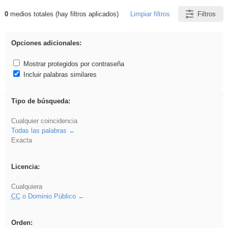
0
medios totales (hay filtros aplicados)
Limpiar filtros
Filtros
Resultados de: flecha
Opciones adicionales:
Mostrar protegidos por contraseña
Incluir palabras similares
Tipo de búsqueda:
Cualquier coincidencia
Todas las palabras
Exacta
Licencia:
Cualquiera
CC
o Dominio Público
Orden: