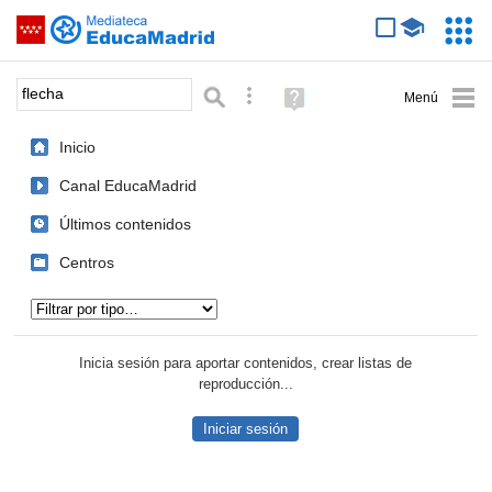
Mediateca de EducaMadrid
Saltar navegación
Servic
Educa
Palabra o frase:
Búsqueda avanzada
Ayuda
(en
ventana
Inicio
nueva)
Canal EducaMadrid
Últimos contenidos
Centros
Tipo de contenido:
Inicia sesión para aportar contenidos, crear listas de
reproducción...
Iniciar sesión