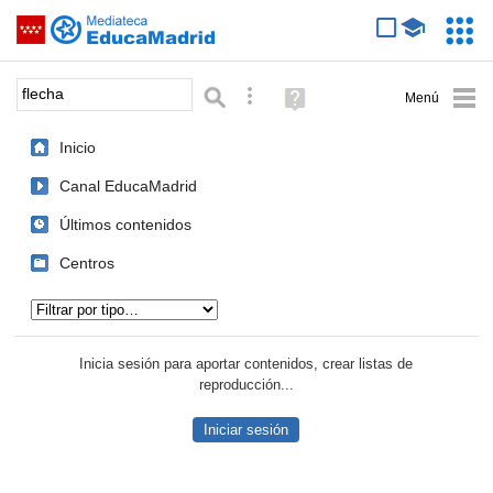
Mediateca de EducaMadrid
Saltar navegación
Servic
Educa
Palabra o frase:
Búsqueda avanzada
Ayuda
(en
ventana
Inicio
nueva)
Canal EducaMadrid
Últimos contenidos
Centros
Tipo de contenido:
Inicia sesión para aportar contenidos, crear listas de
reproducción...
Iniciar sesión