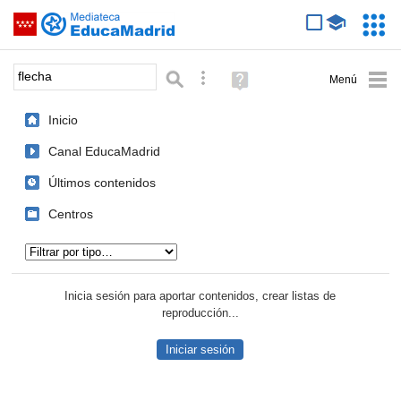
Mediateca de EducaMadrid
Saltar navegación
Servic
Educa
Palabra o frase:
Búsqueda avanzada
Ayuda
(en
ventana
Inicio
nueva)
Canal EducaMadrid
Últimos contenidos
Centros
Tipo de contenido:
Inicia sesión para aportar contenidos, crear listas de
reproducción...
Iniciar sesión