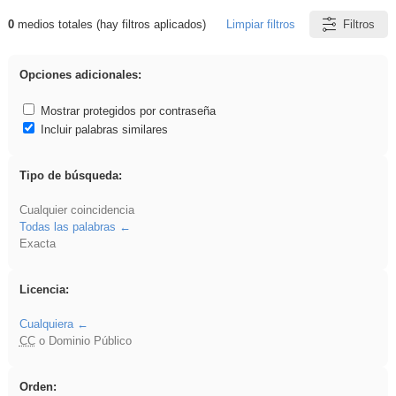
0
medios totales (hay filtros aplicados)
Limpiar filtros
Filtros
Resultados de: flecha
Opciones adicionales:
Mostrar protegidos por contraseña
Incluir palabras similares
Tipo de búsqueda:
Cualquier coincidencia
Todas las palabras
Exacta
Licencia:
Cualquiera
CC
o Dominio Público
Orden: