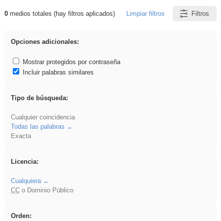
0
medios totales (hay filtros aplicados)
Limpiar filtros
Filtros
Resultados de: flecha
Opciones adicionales:
Mostrar protegidos por contraseña
Incluir palabras similares
Tipo de búsqueda:
Cualquier coincidencia
Todas las palabras
Exacta
Licencia:
Cualquiera
CC
o Dominio Público
Orden: