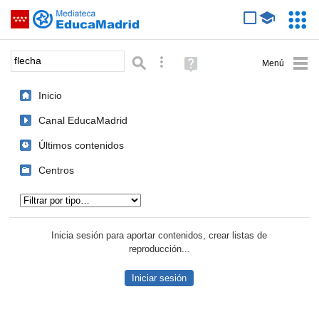
Mediateca de EducaMadrid
Saltar navegación
Servic
Educa
Palabra o frase:
Búsqueda avanzada
Ayuda
(en
ventana
Inicio
nueva)
Canal EducaMadrid
Últimos contenidos
Centros
Tipo de contenido:
Inicia sesión para aportar contenidos, crear listas de
reproducción...
Iniciar sesión