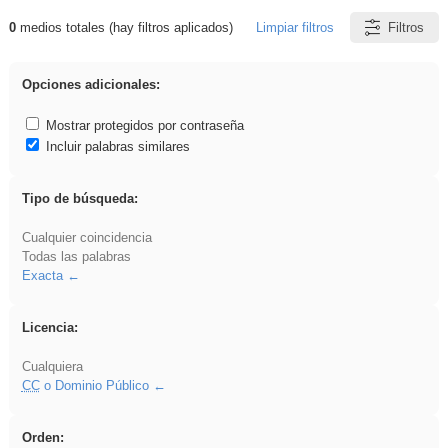
0
medios totales (hay filtros aplicados)
Limpiar filtros
Filtros
Resultados de: flecha
Opciones adicionales:
Mostrar protegidos por contraseña
Incluir palabras similares
Tipo de búsqueda:
Cualquier coincidencia
Todas las palabras
Exacta
Licencia:
Cualquiera
CC
o Dominio Público
Orden: