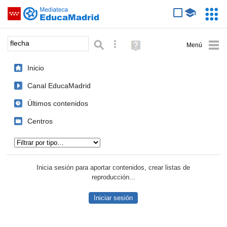
Mediateca de EducaMadrid
Saltar navegación
Servic
Educa
Palabra o frase:
Búsqueda avanzada
Ayuda
(en
ventana
Inicio
nueva)
Canal EducaMadrid
Últimos contenidos
Centros
Tipo de contenido:
Inicia sesión para aportar contenidos, crear listas de
reproducción...
Iniciar sesión