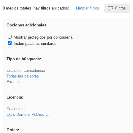
0
medios totales (hay filtros aplicados)
Limpiar filtros
Filtros
Resultados de: flecha
Opciones adicionales:
Mostrar protegidos por contraseña
Incluir palabras similares
Tipo de búsqueda:
Cualquier coincidencia
Todas las palabras
Exacta
Licencia:
Cualquiera
CC
o Dominio Público
Orden: