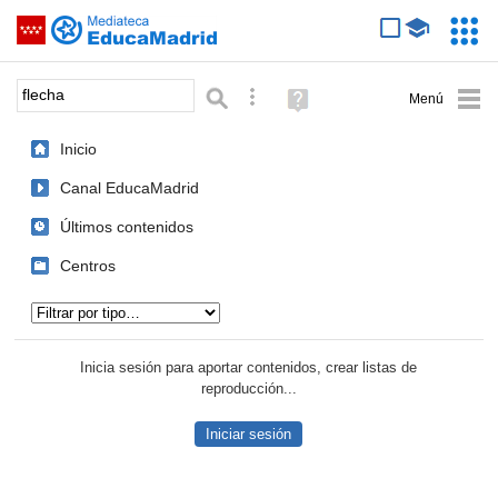
Mediateca de EducaMadrid
Saltar navegación
Servic
Educa
Palabra o frase:
Búsqueda avanzada
Ayuda
(en
ventana
Inicio
nueva)
Canal EducaMadrid
Últimos contenidos
Centros
Tipo de contenido:
Inicia sesión para aportar contenidos, crear listas de
reproducción...
Iniciar sesión