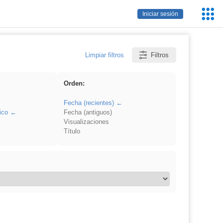
Servic
Iniciar sesión
Educa
Limpiar filtros
Filtros
Orden:
Fecha (recientes)
ico
Fecha (antiguos)
Visualizaciones
Título