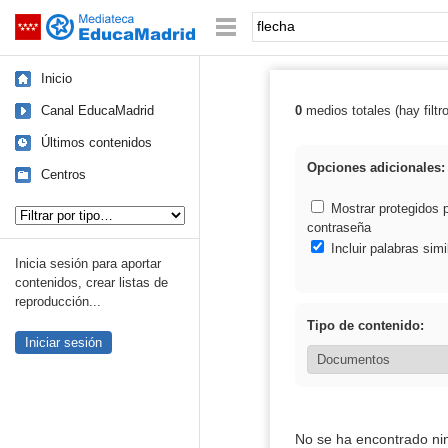
Mediateca de EducaMadrid
Saltar navegación
Palabra o frase:
Inicio
Canal EducaMadrid
0
medios totales (hay filtr
Resultados de: 
Últimos contenidos
Opciones adicionales:
Centros
Tipo de contenido:
Mostrar protegidos 
contraseña
Incluir palabras simi
Inicia sesión para aportar
contenidos, crear listas de
reproducción...
Tipo de contenido:
Iniciar sesión
No se ha encontrado ni