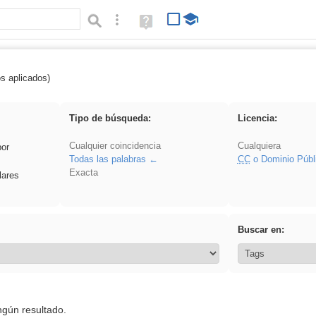
Búsqueda avanzada
Ayuda
(en
ventana
nueva)
os aplicados)
flecha
Tipo de búsqueda:
Licencia:
Cualquier coincidencia
Cualquiera
por
Todas las palabras
CC
o Dominio Públ
Exacta
lares
Buscar en:
ngún resultado.