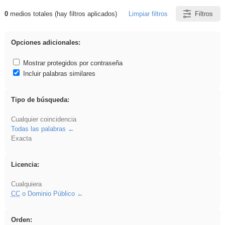
0
medios totales (hay filtros aplicados)
Limpiar filtros
Filtros
Resultados de: flecha
Opciones adicionales:
Mostrar protegidos por contraseña
Incluir palabras similares
Tipo de búsqueda:
Cualquier coincidencia
Todas las palabras
Exacta
Licencia:
Cualquiera
CC
o Dominio Público
Orden: