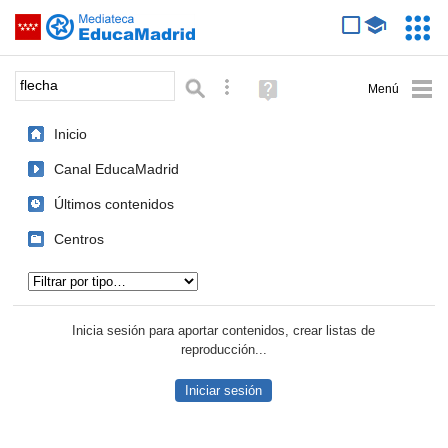
Mediateca de EducaMadrid
Saltar navegación
Servic
Educa
Palabra o frase:
Búsqueda avanzada
Ayuda
(en
ventana
Inicio
nueva)
Canal EducaMadrid
Últimos contenidos
Centros
Tipo de contenido:
Inicia sesión para aportar contenidos, crear listas de
reproducción...
Iniciar sesión