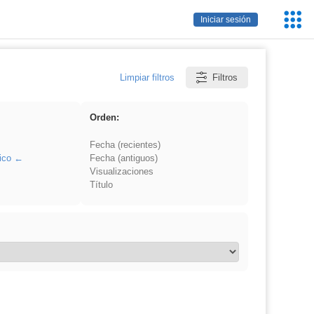
Servic
Iniciar sesión
Educa
Limpiar filtros
Filtros
Orden:
Fecha (recientes)
ico
Fecha (antiguos)
Visualizaciones
Título