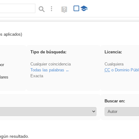
Búsqueda avanzada
Ayuda
(en
ventana
nueva)
os aplicados)
flecha
Tipo de búsqueda:
Licencia:
Cualquier coincidencia
Cualquiera
por
Todas las palabras
CC
o Dominio Públ
Exacta
lares
Buscar en:
ngún resultado.