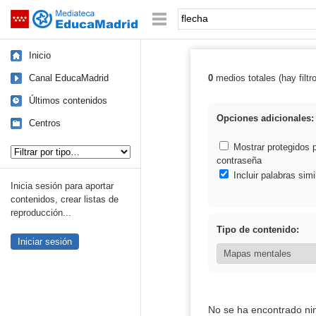
Mediateca de EducaMadrid
Saltar navegación
Palabra o frase:
Inicio
Canal EducaMadrid
0
medios totales (hay filtr
Resultados de: 
Últimos contenidos
Opciones adicionales:
Centros
Tipo de contenido:
Mostrar protegidos 
contraseña
Incluir palabras simi
Inicia sesión para aportar
contenidos, crear listas de
reproducción...
Tipo de contenido:
Iniciar sesión
No se ha encontrado ni