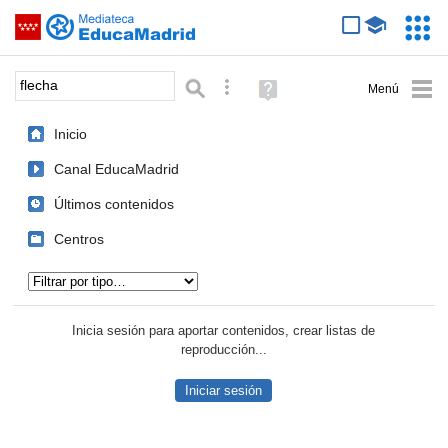
Mediateca de EducaMadrid
Saltar navegación
Servic
Educa
Palabra o frase:
Búsqueda avanzada
Ayuda
(en
ventana
Inicio
nueva)
Canal EducaMadrid
Últimos contenidos
Centros
Tipo de contenido:
Inicia sesión para aportar contenidos, crear listas de
reproducción...
Iniciar sesión