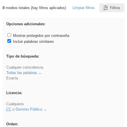
0
medios totales (hay filtros aplicados)
Limpiar filtros
Filtros
Resultados de: flecha
Opciones adicionales:
Mostrar protegidos por contraseña
Incluir palabras similares
Tipo de búsqueda:
Cualquier coincidencia
Todas las palabras
Exacta
Licencia:
Cualquiera
CC
o Dominio Público
Orden: