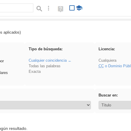
Búsqueda avanzada
Ayuda
(en
ventana
nueva)
os aplicados)
flecha
Tipo de búsqueda:
Licencia:
Cualquier coincidencia
Cualquiera
por
Todas las palabras
CC
o Dominio Públ
Exacta
lares
Buscar en:
ngún resultado.