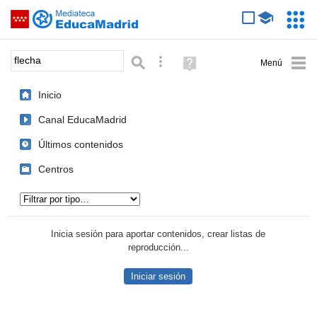
Mediateca de EducaMadrid
Saltar navegación
Servic
Educa
Palabra o frase:
Búsqueda avanzada
Ayuda
(en
ventana
Inicio
nueva)
Canal EducaMadrid
Últimos contenidos
Centros
Tipo de contenido:
Inicia sesión para aportar contenidos, crear listas de
reproducción...
Iniciar sesión