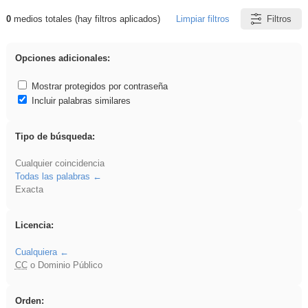
0
medios totales (hay filtros aplicados)
Limpiar filtros
Filtros
Resultados de: flecha
Opciones adicionales:
Mostrar protegidos por contraseña
Incluir palabras similares
Tipo de búsqueda:
Cualquier coincidencia
Todas las palabras
Exacta
Licencia:
Cualquiera
CC
o Dominio Público
Orden: