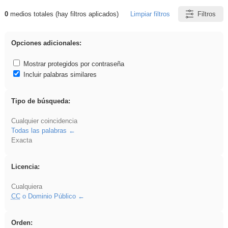
0
medios totales (hay filtros aplicados)
Limpiar filtros
Filtros
Resultados de: flecha
Opciones adicionales:
Mostrar protegidos por contraseña
Incluir palabras similares
Tipo de búsqueda:
Cualquier coincidencia
Todas las palabras
Exacta
Licencia:
Cualquiera
CC
o Dominio Público
Orden: