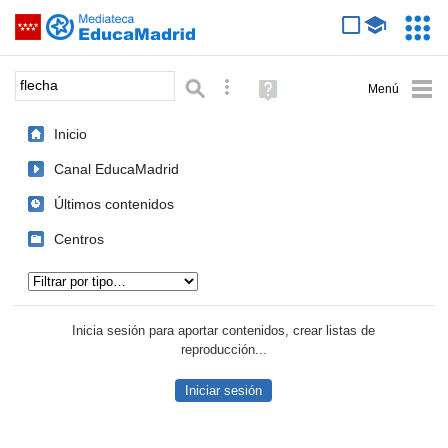
Mediateca de EducaMadrid
Saltar navegación
Servic
Educa
Palabra o frase:
Búsqueda avanzada
Ayuda
(en
ventana
Inicio
nueva)
Canal EducaMadrid
Últimos contenidos
Centros
Tipo de contenido:
Inicia sesión para aportar contenidos, crear listas de
reproducción...
Iniciar sesión