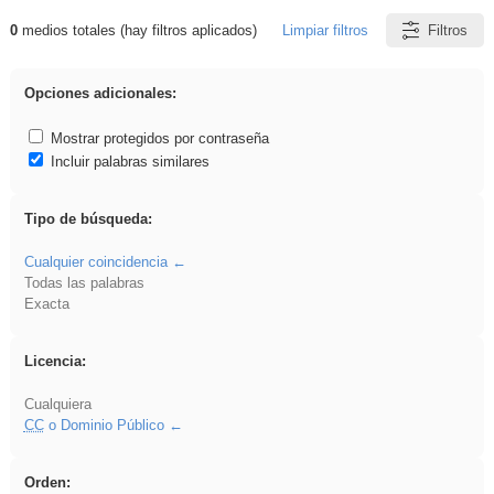
0
medios totales (hay filtros aplicados)
Limpiar filtros
Filtros
Resultados de: flecha
Opciones adicionales:
Mostrar protegidos por contraseña
Incluir palabras similares
Tipo de búsqueda:
Cualquier coincidencia
Todas las palabras
Exacta
Licencia:
Cualquiera
CC
o Dominio Público
Orden: