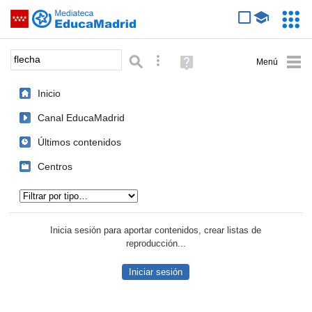
Mediateca de EducaMadrid
Saltar navegación
Servic
Educa
Palabra o frase:
Búsqueda avanzada
Ayuda
(en
ventana
Inicio
nueva)
Canal EducaMadrid
Últimos contenidos
Centros
Tipo de contenido:
Inicia sesión para aportar contenidos, crear listas de
reproducción...
Iniciar sesión