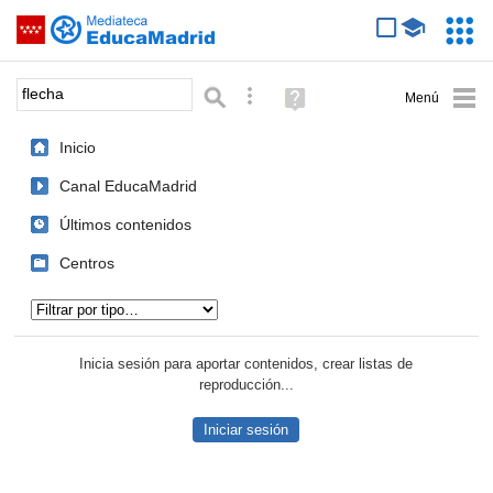
Mediateca de EducaMadrid
Saltar navegación
Servic
Educa
Palabra o frase:
Búsqueda avanzada
Ayuda
(en
ventana
Inicio
nueva)
Canal EducaMadrid
Últimos contenidos
Centros
Tipo de contenido:
Inicia sesión para aportar contenidos, crear listas de
reproducción...
Iniciar sesión