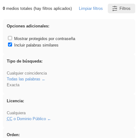
0
medios totales (hay filtros aplicados)
Limpiar filtros
Filtros
Resultados de: flecha
Opciones adicionales:
Mostrar protegidos por contraseña
Incluir palabras similares
Tipo de búsqueda:
Cualquier coincidencia
Todas las palabras
Exacta
Licencia:
Cualquiera
CC
o Dominio Público
Orden: