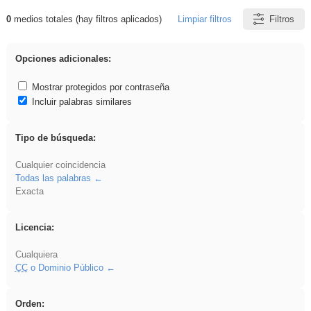
0
medios totales (hay filtros aplicados)
Limpiar filtros
Filtros
Resultados de: flecha
Opciones adicionales:
Mostrar protegidos por contraseña
Incluir palabras similares
Tipo de búsqueda:
Cualquier coincidencia
Todas las palabras
Exacta
Licencia:
Cualquiera
CC
o Dominio Público
Orden: