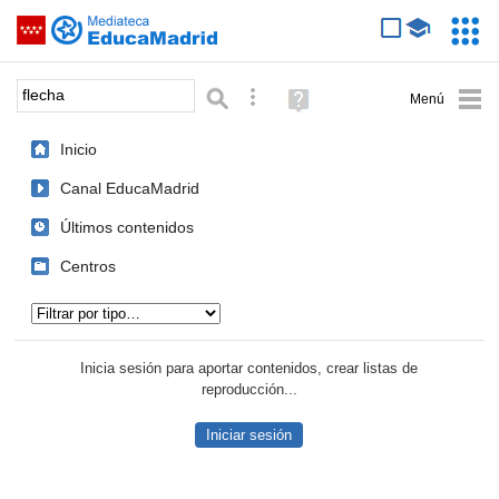
Mediateca de EducaMadrid
Saltar navegación
Servic
Educa
Palabra o frase:
Búsqueda avanzada
Ayuda
(en
ventana
Inicio
nueva)
Canal EducaMadrid
Últimos contenidos
Centros
Tipo de contenido:
Inicia sesión para aportar contenidos, crear listas de
reproducción...
Iniciar sesión