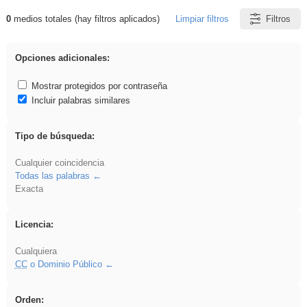
0
medios totales (hay filtros aplicados)
Limpiar filtros
Filtros
Resultados de: flecha
Opciones adicionales:
Mostrar protegidos por contraseña
Incluir palabras similares
Tipo de búsqueda:
Cualquier coincidencia
Todas las palabras
Exacta
Licencia:
Cualquiera
CC
o Dominio Público
Orden: