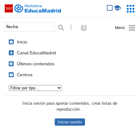
Mediateca de EducaMadrid
Saltar navegación
Servic
Educa
Palabra o frase:
Búsqueda avanzada
Ayuda
(en
ventana
Inicio
nueva)
Canal EducaMadrid
Últimos contenidos
Centros
Tipo de contenido:
Inicia sesión para aportar contenidos, crear listas de
reproducción...
Iniciar sesión