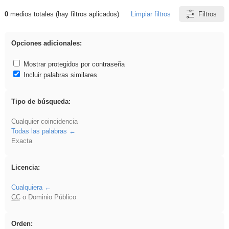
0
medios totales (hay filtros aplicados)
Limpiar filtros
Filtros
Resultados de: flecha
Opciones adicionales:
Mostrar protegidos por contraseña
Incluir palabras similares
Tipo de búsqueda:
Cualquier coincidencia
Todas las palabras
Exacta
Licencia:
Cualquiera
CC
o Dominio Público
Orden: