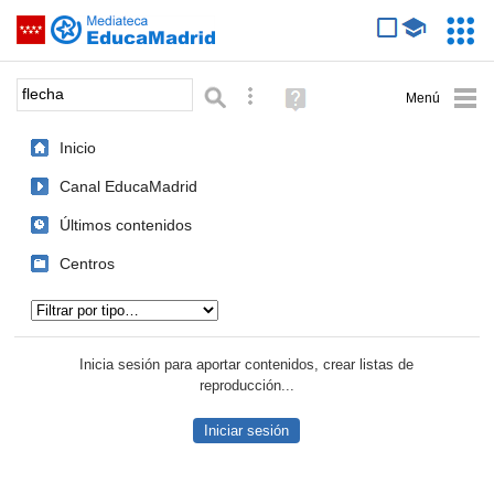
Mediateca de EducaMadrid
Saltar navegación
Servic
Educa
Palabra o frase:
Búsqueda avanzada
Ayuda
(en
ventana
Inicio
nueva)
Canal EducaMadrid
Últimos contenidos
Centros
Tipo de contenido:
Inicia sesión para aportar contenidos, crear listas de
reproducción...
Iniciar sesión