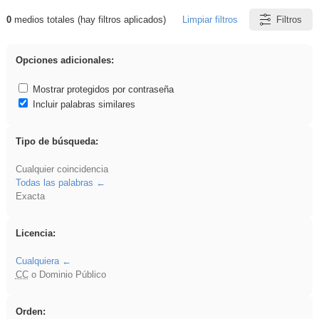
0
medios totales (hay filtros aplicados)
Limpiar filtros
Filtros
Resultados de: flecha
Opciones adicionales:
Mostrar protegidos por contraseña
Incluir palabras similares
Tipo de búsqueda:
Cualquier coincidencia
Todas las palabras
Exacta
Licencia:
Cualquiera
CC
o Dominio Público
Orden: