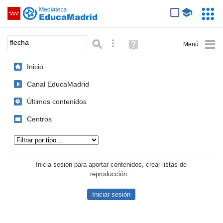
Mediateca de EducaMadrid
Saltar navegación
Servic
Educa
Palabra o frase:
Búsqueda avanzada
Ayuda
(en
ventana
Inicio
nueva)
Canal EducaMadrid
Últimos contenidos
Centros
Tipo de contenido:
Inicia sesión para aportar contenidos, crear listas de
reproducción...
Iniciar sesión