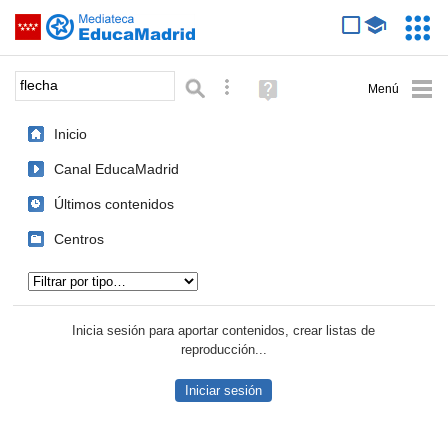
Mediateca de EducaMadrid
Saltar navegación
Servic
Educa
Palabra o frase:
Búsqueda avanzada
Ayuda
(en
ventana
Inicio
nueva)
Canal EducaMadrid
Últimos contenidos
Centros
Tipo de contenido:
Inicia sesión para aportar contenidos, crear listas de
reproducción...
Iniciar sesión