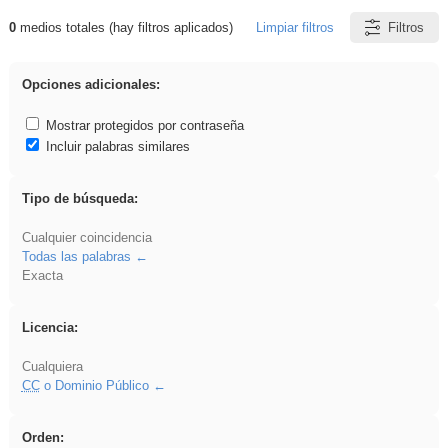
0
medios totales (hay filtros aplicados)
Limpiar filtros
Filtros
Resultados de: flecha
Opciones adicionales:
Mostrar protegidos por contraseña
Incluir palabras similares
Tipo de búsqueda:
Cualquier coincidencia
Todas las palabras
Exacta
Licencia:
Cualquiera
CC
o Dominio Público
Orden: