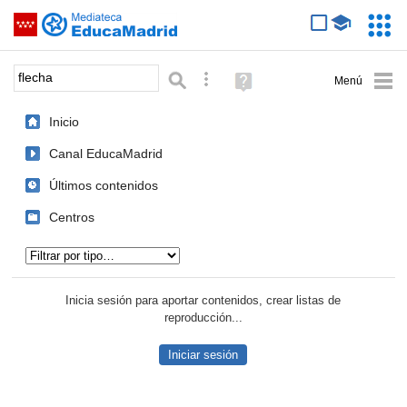
Mediateca de EducaMadrid
Saltar navegación
Servic
Educa
Palabra o frase:
Búsqueda avanzada
Ayuda
(en
ventana
Inicio
nueva)
Canal EducaMadrid
Últimos contenidos
Centros
Tipo de contenido:
Inicia sesión para aportar contenidos, crear listas de
reproducción...
Iniciar sesión