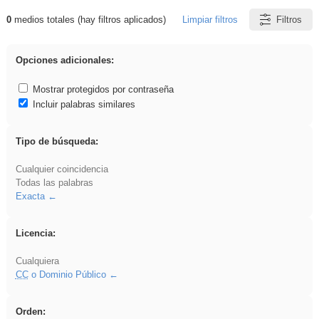
0
medios totales (hay filtros aplicados)
Limpiar filtros
Filtros
Resultados de: flecha
Opciones adicionales:
Mostrar protegidos por contraseña
Incluir palabras similares
Tipo de búsqueda:
Cualquier coincidencia
Todas las palabras
Exacta
Licencia:
Cualquiera
CC
o Dominio Público
Orden: