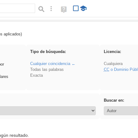
Búsqueda avanzada
Ayuda
(en
ventana
nueva)
os aplicados)
flecha
Tipo de búsqueda:
Licencia:
Cualquier coincidencia
Cualquiera
por
Todas las palabras
CC
o Dominio Públ
Exacta
lares
Buscar en:
ngún resultado.