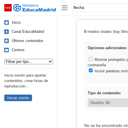
Mediateca de EducaMadrid
Saltar navegación
Palabra o frase:
Inicio
Canal EducaMadrid
0
medios totales (hay filtr
Resultados de: 
Últimos contenidos
Opciones adicionales:
Centros
Tipo de contenido:
Mostrar protegidos 
contraseña
Incluir palabras simi
Inicia sesión para aportar
contenidos, crear listas de
reproducción...
Tipo de contenido:
Iniciar sesión
No se ha encontrado ni