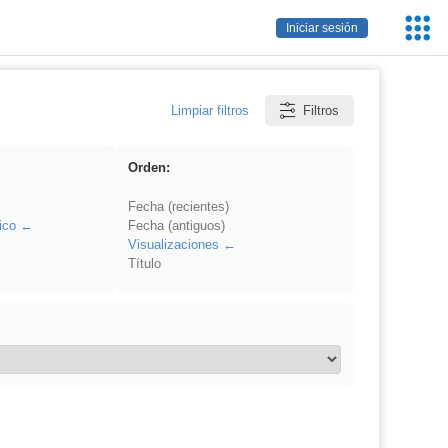
Servic
Iniciar sesión
Educa
Limpiar filtros
Filtros
Orden:
Fecha (recientes)
ico
Fecha (antiguos)
Visualizaciones
Título