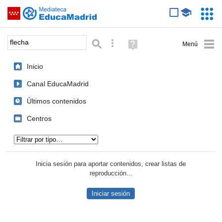
Mediateca de EducaMadrid
Saltar navegación
Servic
Educa
Palabra o frase:
Búsqueda avanzada
Ayuda
(en
ventana
Inicio
nueva)
Canal EducaMadrid
Últimos contenidos
Centros
Tipo de contenido:
Inicia sesión para aportar contenidos, crear listas de
reproducción...
Iniciar sesión