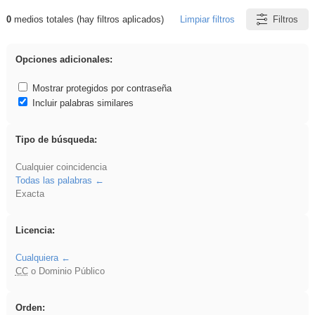
0
medios totales (hay filtros aplicados)
Limpiar filtros
Filtros
Resultados de: flecha
Opciones adicionales:
Mostrar protegidos por contraseña
Incluir palabras similares
Tipo de búsqueda:
Cualquier coincidencia
Todas las palabras
Exacta
Licencia:
Cualquiera
CC
o Dominio Público
Orden: