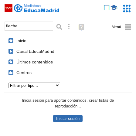
Mediateca de EducaMadrid
Saltar navegación
Servic
Educa
Palabra o frase:
Búsqueda avanzada
Ayuda
(en
ventana
Inicio
nueva)
Canal EducaMadrid
Últimos contenidos
Centros
Tipo de contenido:
Inicia sesión para aportar contenidos, crear listas de
reproducción...
Iniciar sesión