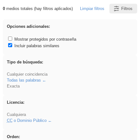
0
medios totales (hay filtros aplicados)
Limpiar filtros
Filtros
Resultados de: flecha
Opciones adicionales:
Mostrar protegidos por contraseña
Incluir palabras similares
Tipo de búsqueda:
Cualquier coincidencia
Todas las palabras
Exacta
Licencia:
Cualquiera
CC
o Dominio Público
Orden: