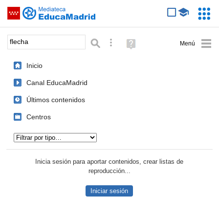
Mediateca de EducaMadrid
Saltar navegación
Servic
Educa
Palabra o frase:
Búsqueda avanzada
Ayuda
(en
ventana
Inicio
nueva)
Canal EducaMadrid
Últimos contenidos
Centros
Tipo de contenido:
Inicia sesión para aportar contenidos, crear listas de
reproducción...
Iniciar sesión