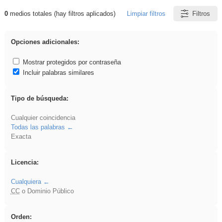
0
medios totales (hay filtros aplicados)
Limpiar filtros
Filtros
Resultados de: flecha
Opciones adicionales:
Mostrar protegidos por contraseña
Incluir palabras similares
Tipo de búsqueda:
Cualquier coincidencia
Todas las palabras
Exacta
Licencia:
Cualquiera
CC
o Dominio Público
Orden: