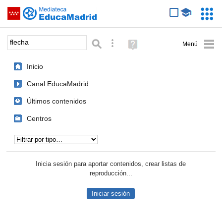
Mediateca de EducaMadrid
Saltar navegación
Servic
Educa
Palabra o frase:
Búsqueda avanzada
Ayuda
(en
ventana
Inicio
nueva)
Canal EducaMadrid
Últimos contenidos
Centros
Tipo de contenido:
Inicia sesión para aportar contenidos, crear listas de
reproducción...
Iniciar sesión