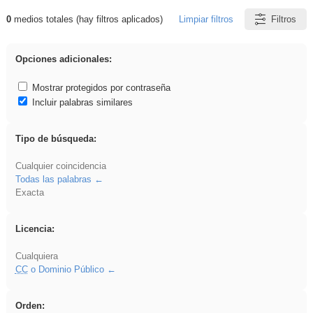
0
medios totales (hay filtros aplicados)
Limpiar filtros
Filtros
Resultados de: flecha
Opciones adicionales:
Mostrar protegidos por contraseña
Incluir palabras similares
Tipo de búsqueda:
Cualquier coincidencia
Todas las palabras
Exacta
Licencia:
Cualquiera
CC
o Dominio Público
Orden: