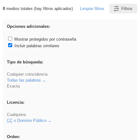
0
medios totales (hay filtros aplicados)
Limpiar filtros
Filtros
Resultados de: flecha
Opciones adicionales:
Mostrar protegidos por contraseña
Incluir palabras similares
Tipo de búsqueda:
Cualquier coincidencia
Todas las palabras
Exacta
Licencia:
Cualquiera
CC
o Dominio Público
Orden: