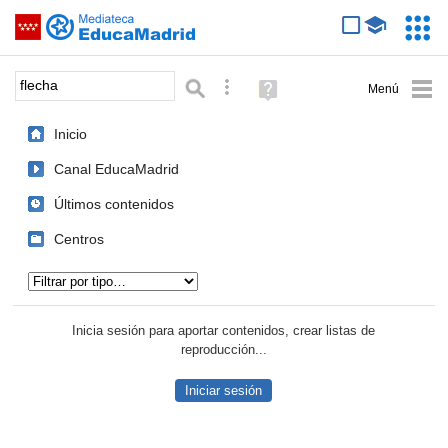
Mediateca de EducaMadrid
Saltar navegación
Servic
Educa
Palabra o frase:
Búsqueda avanzada
Ayuda
(en
ventana
Inicio
nueva)
Canal EducaMadrid
Últimos contenidos
Centros
Tipo de contenido:
Inicia sesión para aportar contenidos, crear listas de
reproducción...
Iniciar sesión