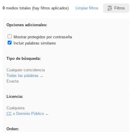
0
medios totales (hay filtros aplicados)
Limpiar filtros
Filtros
Resultados de: flecha
Opciones adicionales:
Mostrar protegidos por contraseña
Incluir palabras similares
Tipo de búsqueda:
Cualquier coincidencia
Todas las palabras
Exacta
Licencia:
Cualquiera
CC
o Dominio Público
Orden: