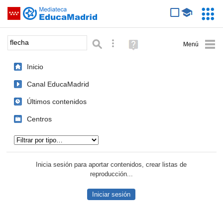
Mediateca de EducaMadrid
Saltar navegación
Servic
Educa
Palabra o frase:
Búsqueda avanzada
Ayuda
(en
ventana
Inicio
nueva)
Canal EducaMadrid
Últimos contenidos
Centros
Tipo de contenido:
Inicia sesión para aportar contenidos, crear listas de
reproducción...
Iniciar sesión