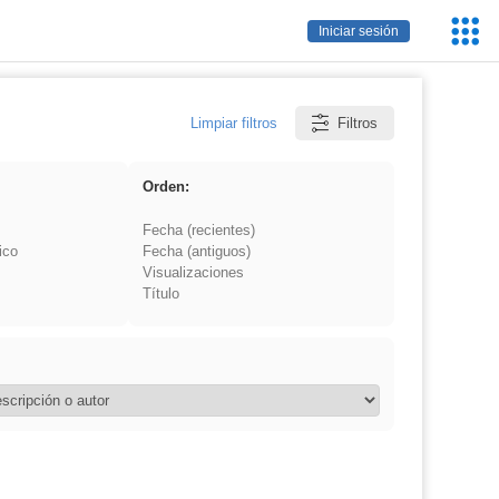
Servic
Iniciar sesión
Educa
Limpiar filtros
Filtros
Orden:
Fecha (recientes)
ico
Fecha (antiguos)
Visualizaciones
Título