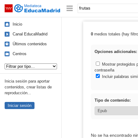
Mediateca de EducaMadrid
Saltar navegación
Palabra o frase:
Inicio
Canal EducaMadrid
0
medios totales (hay filtr
Resultados de: 
Últimos contenidos
Opciones adicionales:
Centros
Tipo de contenido:
Mostrar protegidos 
contraseña
Incluir palabras simi
Inicia sesión para aportar
contenidos, crear listas de
reproducción...
Tipo de contenido:
Iniciar sesión
No se ha encontrado ni