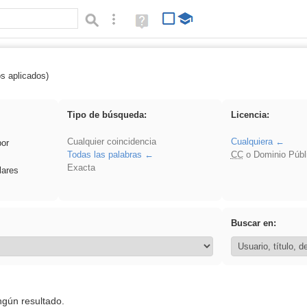
Búsqueda avanzada
Ayuda
(en
ventana
nueva)
os aplicados)
frutas
Tipo de búsqueda:
Licencia:
Cualquier coincidencia
Cualquiera
por
Todas las palabras
CC
o Dominio Públ
Exacta
lares
Buscar en:
ngún resultado.