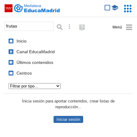
Mediateca de EducaMadrid
Saltar navegación
Servic
Educa
Palabra o frase:
Búsqueda avanzada
Ayuda
(en
ventana
Inicio
nueva)
Canal EducaMadrid
Últimos contenidos
Centros
Tipo de contenido:
Inicia sesión para aportar contenidos, crear listas de
reproducción...
Iniciar sesión