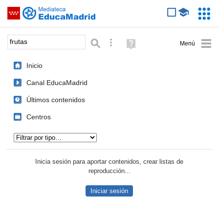
Mediateca de EducaMadrid
Saltar navegación
Servic
Educa
Palabra o frase:
Búsqueda avanzada
Ayuda
(en
ventana
Inicio
nueva)
Canal EducaMadrid
Últimos contenidos
Centros
Tipo de contenido:
Inicia sesión para aportar contenidos, crear listas de
reproducción...
Iniciar sesión