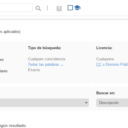
Búsqueda avanzada
Ayuda
(en
ventana
nueva)
os aplicados)
frutas
Tipo de búsqueda:
Licencia:
Cualquier coincidencia
Cualquiera
por
Todas las palabras
CC
o Dominio Públ
Exacta
lares
Buscar en:
ngún resultado.