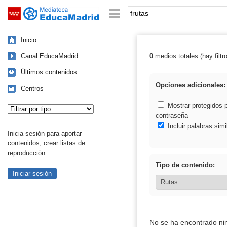
Mediateca de EducaMadrid
Saltar navegación
Palabra o frase:
Inicio
Canal EducaMadrid
0
medios totales (hay filtr
Resultados de: 
Últimos contenidos
Opciones adicionales:
Centros
Tipo de contenido:
Mostrar protegidos 
contraseña
Incluir palabras simi
Inicia sesión para aportar
contenidos, crear listas de
reproducción...
Tipo de contenido:
Iniciar sesión
No se ha encontrado ni