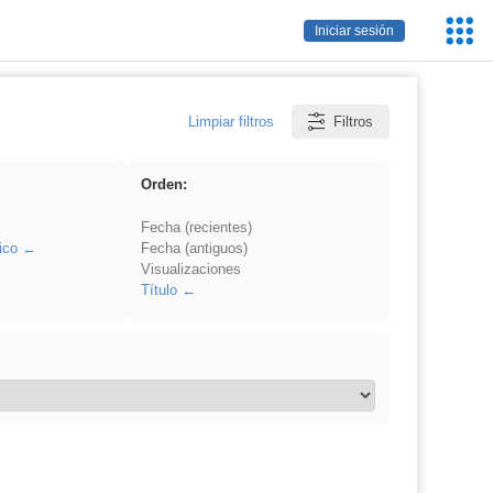
Servic
Iniciar sesión
Educa
Limpiar filtros
Filtros
Orden:
Fecha (recientes)
ico
Fecha (antiguos)
Visualizaciones
Título