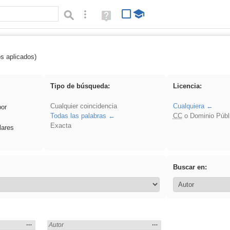
Búsqueda avanzada
Ayuda
(en
ventana
nueva)
os aplicados)
frutas
Tipo de búsqueda:
Licencia:
Cualquier coincidencia
Cualquiera
por
Todas las palabras
CC
o Dominio Públ
Exacta
lares
Buscar en:
Mostrar
…
Mostrar
…
Encontrado «frutas» en:
Autor