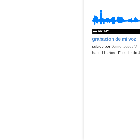
00′ 16″
grabacion de mi voz
subido por
Daniel Jesús V.
-
hace 11 años
-
Escuchado