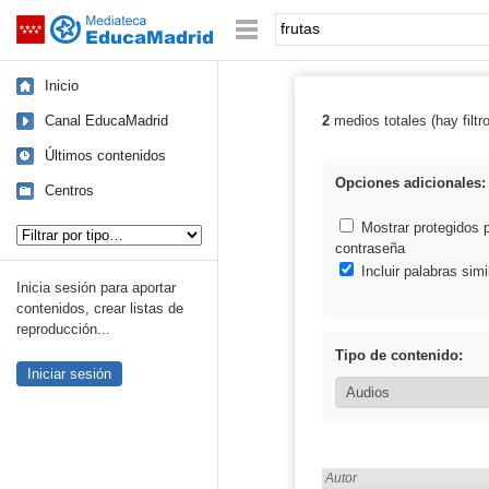
Mediateca de EducaMadrid
Saltar navegación
Palabra o frase:
Inicio
Canal EducaMadrid
2
medios totales (hay filtr
Resultados de: 
Últimos contenidos
Opciones adicionales:
Centros
Tipo de contenido:
Mostrar protegidos 
contraseña
Incluir palabras simi
Inicia sesión para aportar
contenidos, crear listas de
reproducción...
Tipo de contenido:
Iniciar sesión
Encontrado «frutas» en:
Autor