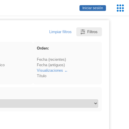
Servic
Iniciar sesión
Educa
Limpiar filtros
Filtros
Orden:
Fecha (recientes)
ico
Fecha (antiguos)
Visualizaciones
Título