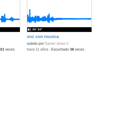
la
la
ubicación
ubicación
de la
de la
búsqueda
búsqueda
00′ 34″
voz con musica
subido por
Daniel Jesús V.
101
veces
-
hace 11 años
-
Escuchado
38
veces