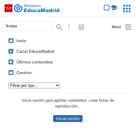
Mediateca de EducaMadrid
Saltar navegación
Servic
Educa
Palabra o frase:
Búsqueda avanzada
Ayuda
(en
ventana
Inicio
nueva)
Canal EducaMadrid
Últimos contenidos
Centros
Tipo de contenido:
Inicia sesión para aportar contenidos, crear listas de
reproducción...
Iniciar sesión