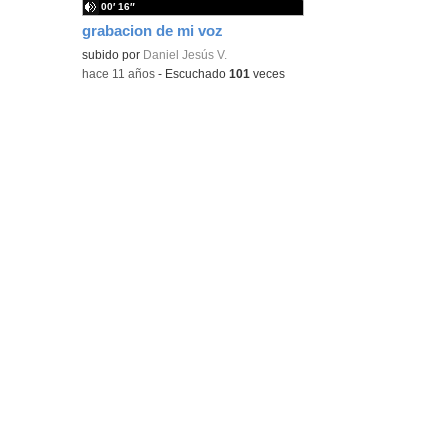
00′ 16″
grabacion de mi voz
subido por
Daniel Jesús V.
-
hace 11 años
-
Escuchado
101
veces