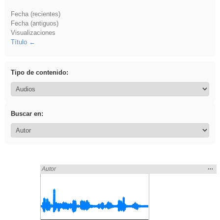
Fecha (recientes)
Fecha (antiguos)
Visualizaciones
Título
Tipo de contenido:
Buscar en:
Mos
…
Encontrado «frutas» en:
Autor
la
ubic
de l
bús