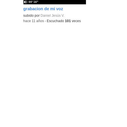
00′ 16″
grabacion de mi voz
subido por
Daniel Jesús V.
-
hace 11 años
-
Escuchado
101
veces