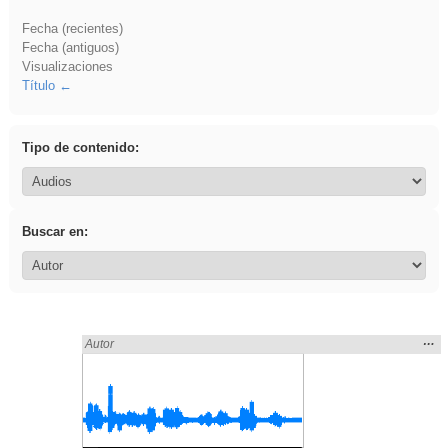
Fecha (recientes)
Fecha (antiguos)
Visualizaciones
Título
Tipo de contenido:
Buscar en:
Mos
…
Encontrado «frutas» en:
Autor
la
ubic
de l
bús