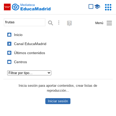
Mediateca de EducaMadrid
Saltar navegación
Servic
Educa
Palabra o frase:
Búsqueda avanzada
Ayuda
(en
ventana
Inicio
nueva)
Canal EducaMadrid
Últimos contenidos
Centros
Tipo de contenido:
Inicia sesión para aportar contenidos, crear listas de
reproducción...
Iniciar sesión