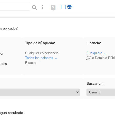
Búsqueda avanzada
Ayuda
(en
ventana
nueva)
os aplicados)
frutas
Tipo de búsqueda:
Licencia:
Cualquier coincidencia
Cualquiera
por
Todas las palabras
CC
o Dominio Públ
Exacta
lares
Buscar en:
ngún resultado.