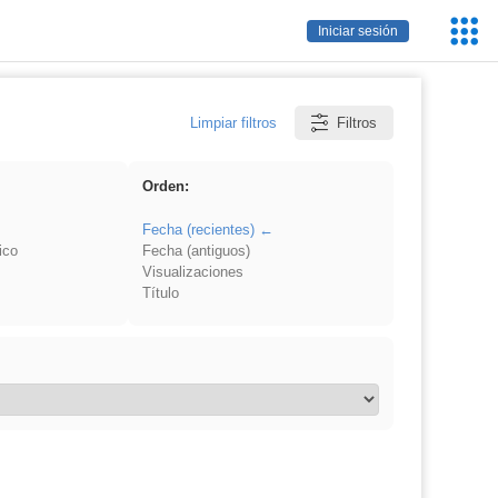
Servic
Iniciar sesión
Educa
Limpiar filtros
Filtros
Orden:
Fecha (recientes)
ico
Fecha (antiguos)
Visualizaciones
Título