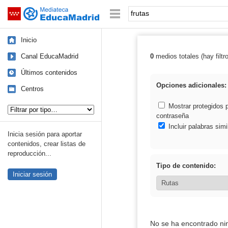
Mediateca de EducaMadrid
Saltar navegación
Palabra o frase:
Inicio
Canal EducaMadrid
0
medios totales (hay filtr
Resultados de: 
Últimos contenidos
Opciones adicionales:
Centros
Tipo de contenido:
Mostrar protegidos 
contraseña
Incluir palabras simi
Inicia sesión para aportar
contenidos, crear listas de
reproducción...
Tipo de contenido:
Iniciar sesión
No se ha encontrado ni