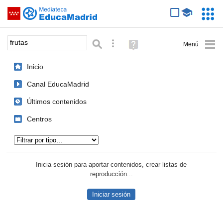
Mediateca de EducaMadrid
Saltar navegación
Servic
Educa
Palabra o frase:
Búsqueda avanzada
Ayuda
(en
ventana
Inicio
nueva)
Canal EducaMadrid
Últimos contenidos
Centros
Tipo de contenido:
Inicia sesión para aportar contenidos, crear listas de
reproducción...
Iniciar sesión