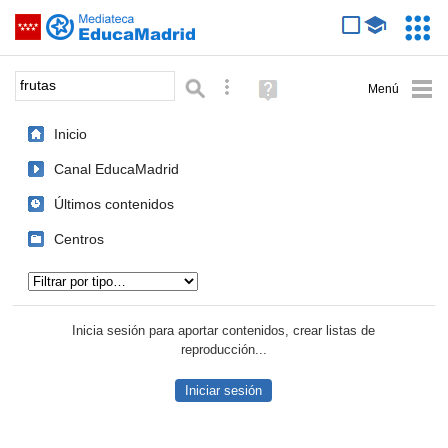
Mediateca de EducaMadrid
Saltar navegación
Servic
Educa
Palabra o frase:
Búsqueda avanzada
Ayuda
(en
ventana
Inicio
nueva)
Canal EducaMadrid
Últimos contenidos
Centros
Tipo de contenido:
Inicia sesión para aportar contenidos, crear listas de
reproducción...
Iniciar sesión